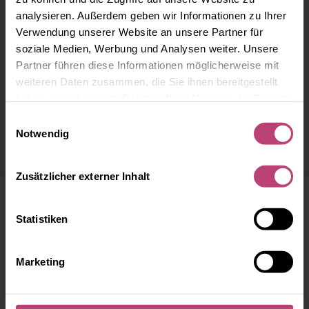
analysieren. Außerdem geben wir Informationen zu Ihrer
Verwendung unserer Website an unsere Partner für
soziale Medien, Werbung und Analysen weiter. Unsere
Partner führen diese Informationen möglicherweise mit
weiteren Daten zusammen, die Sie ihnen bereitgestellt
haben oder die sie im Rahmen Ihrer Nutzung der Dienste
Ärzte in Schwerin
gesammelt haben.
Einwilligungsauswahl
Notwendig
Zusätzlicher externer Inhalt
Statistiken
20 km
Marketing
ÄRZTE SUCHEN