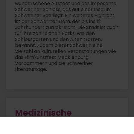
wunderschöne Altstadt und das imposante
Schweriner Schloss, das auf einer Insel im
Schweriner See liegt. Ein weiteres Highlight
ist der Schweriner Dom, der bis ins 12.
Jahrhundert zurückreicht. Die Stadt ist auch
für ihre zahlreichen Parks, wie den
Schlossgarten und den Alten Garten,
bekannt. Zudem bietet Schwerin eine
Vielzahl an kulturellen Veranstaltungen wie
das Filmkunstfest Mecklenburg-
Vorpommern und die Schweriner
Literaturtage.
Medizinische
Einrichtungen vor Ort