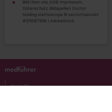
Bild Über uns, AGB, Impressum,
Datenschutz, Bildquellen: Doctor
holding stethoscope © vectorfusionart
#215067958 | AdobeStock
INHALTE
Arztsuche
Fachgebiete
Über uns