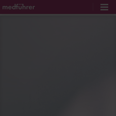
Unable to find opt-out content div: "matomo-opt-
out"