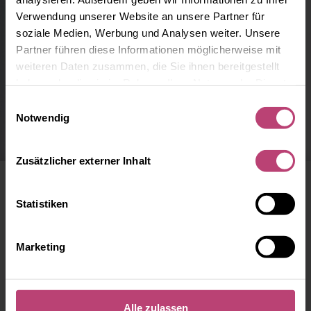
Verwendung unserer Website an unsere Partner für
soziale Medien, Werbung und Analysen weiter. Unsere
Partner führen diese Informationen möglicherweise mit
weiteren Daten zusammen, die Sie ihnen bereitgestellt
haben oder die sie im Rahmen Ihrer Nutzung der Dienste
Bildquellen
gesammelt haben.
Einwilligungsauswahl
Notwendig
Zusätzlicher externer Inhalt
Statistiken
Hier finden Sie die verwendeten Abbildung
nach Quellen aufgelistet.
Marketing
Adobe Stock
Alle zulassen