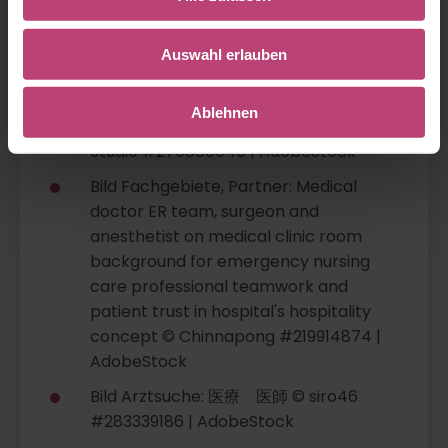
Bild auf Startseite: Healthcare people
group. Professional doctor working in
hospital office or clinic with other
Auswahl erlauben
doctors, nurse and surgeon. Medical
technology research institute and
Ablehnen
doctor staff service © Blue Planet
Studio #275880540 | AdobeStock
Bild Fachgebiete, Partner: Medical
doctor ER team, surgeon and
anesthetist on medical clinic room
background for emergency nursing
care professional teamwork and
patient trust in hospital's hospitality
concept © Chinnapong #219914874 |
AdobeStock
Bild Arztsuche: 医療 医師 © siro46
#283339186 | AdobeStock