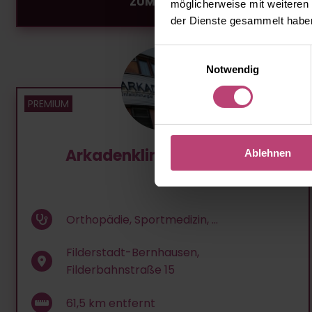
ZUM PROFIL
möglicherweise mit weiteren
der Dienste gesammelt habe
Einwilligungsauswahl
Notwendig
Arkadenklinik Filderstadt
Ablehnen
Orthopädie, Sportmedizin, ...
Filderstadt-Bernhausen,
Filderbahnstraße 15
61,5
km entfernt