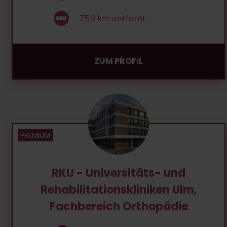
75,9
km entfernt
ZUM PROFIL
RKU - Universitäts- und
Rehabilitationskliniken Ulm,
Fachbereich Orthopädie