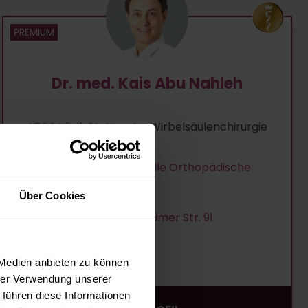
Dr. med. Kais Abu Nahleh
ATOS Klinik Stuttgart - Wirbelsäulenchirurgie
Orthopädie, Spezielle Orthopädische
Chirurgie
Über Cookies
Stuttgart, Hohenheimer Str. 91
55,7
km entfernt
 Medien anbieten zu können
hrer Verwendung unserer
 führen diese Informationen