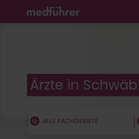
Unable to find opt-out content div: "matomo-opt-o
Ärzte in Schwäb