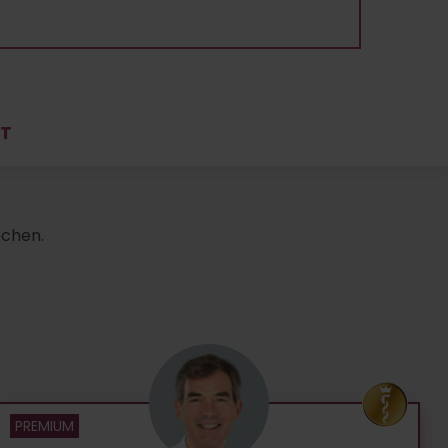
HT
echen.