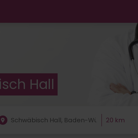
ut"
isch Hall
20 km