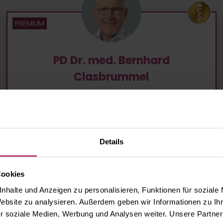
PD Dr. med. Bernhard
Clasbrummel
ATOS Klinik Stuttgart - Hüft-, Knie-, Fuß- und
Sprunggelenkchirurgie
Chirurgie, Orthopädie, ...
Details
Stuttgart, Hohenheimer Str. 91
Cookies
55,7
km entfernt
nhalte und Anzeigen zu personalisieren, Funktionen für soziale
Website zu analysieren. Außerdem geben wir Informationen zu I
r soziale Medien, Werbung und Analysen weiter. Unsere Partner