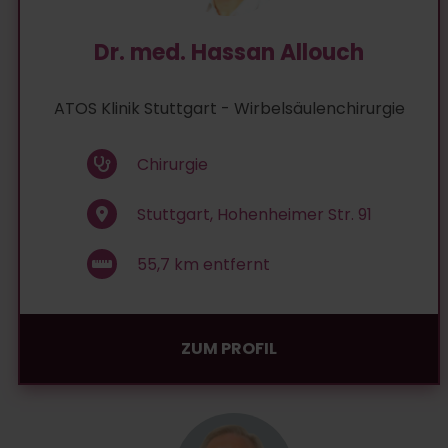
Dr. med. Hassan Allouch
ATOS Klinik Stuttgart - Wirbelsäulenchirurgie
Chirurgie
Stuttgart, Hohenheimer Str. 91
55,7
km entfernt
ZUM PROFIL