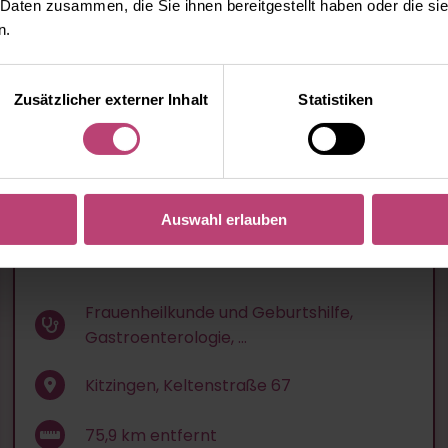
ZUM PROFIL
 Daten zusammen, die Sie ihnen bereitgestellt haben oder die s
n.
Zusätzlicher externer Inhalt
Statistiken
Klinik Kitzinger Land
Auswahl erlauben
Frauenheilkunde und Geburtshilfe,
Gastroenterologie, ...
Kitzingen, Keltenstraße 67
75,9
km entfernt