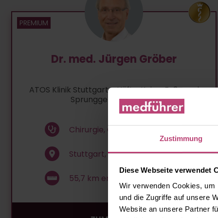
Dr. med. Jürgen Gröber
ATOS Klinik Stuttgart - Hüft-, Knie-, Fuß- und
Sprunggelenkchirurgie
Chirurgie, Orthopädie, ...
Zustimmung
Stuttgart, Hohenheimer Str. 91
Diese Webseite verwendet 
55,7
km entfernt
Wir verwenden Cookies, um I
und die Zugriffe auf unsere 
Website an unsere Partner fü