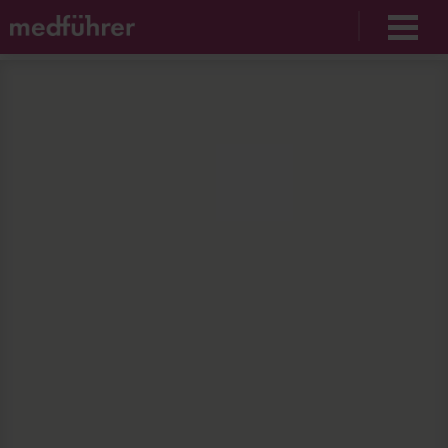
Unable to find opt-out content div: "matomo-opt-
out"