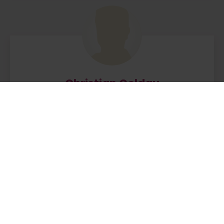
Christian Goldau
AYVIE
Berlin, Auguststraße 20
93,3
km entfernt
ZUM PROFIL