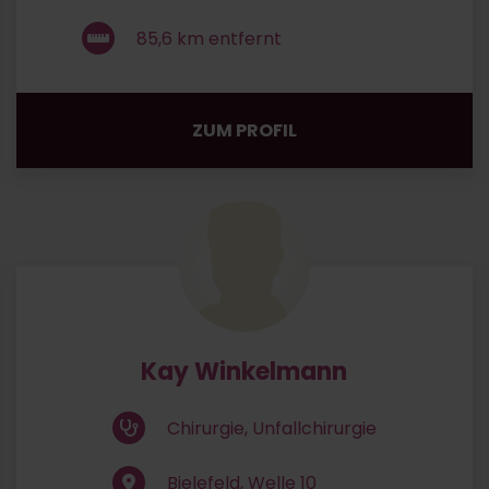
85,6
km entfernt
ZUM PROFIL
Kay Winkelmann
Chirurgie, Unfallchirurgie
Bielefeld, Welle 10