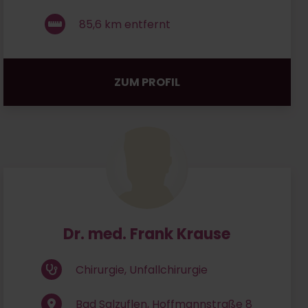
85,6
km entfernt
ZUM PROFIL
Dr. med. Frank Krause
Chirurgie, Unfallchirurgie
Bad Salzuflen, Hoffmannstraße 8