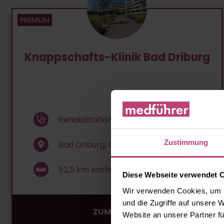
Knapp­schafts-Kli­nik Bad Dri­burg
Rehabilitationswesen
Zustimmung
Bad Driburg, Georg-Nave-Straße 28
52,5
km entfernt
Diese Webseite verwendet 
Wir verwenden Cookies, um I
und die Zugriffe auf unsere 
ZUM PROFIL
Website an unsere Partner fü