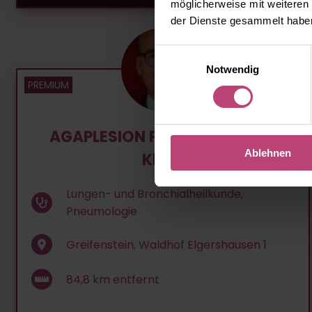
möglicherweise mit weiteren
der Dienste gesammelt habe
Einwilligungsauswahl
Notwendig
AGAPLESION Pneumologische
Ablehnen
Klinik
Lungen- und Bronchialheilkunde,
Pneumologie
Greifenstein, Waldhof Elgershausen 1
84,8
km entfernt