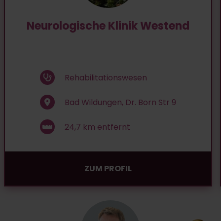
Neurologische Klinik Westend
Rehabilitationswesen
Bad Wildungen, Dr. Born Str 9
24,7
km entfernt
ZUM PROFIL