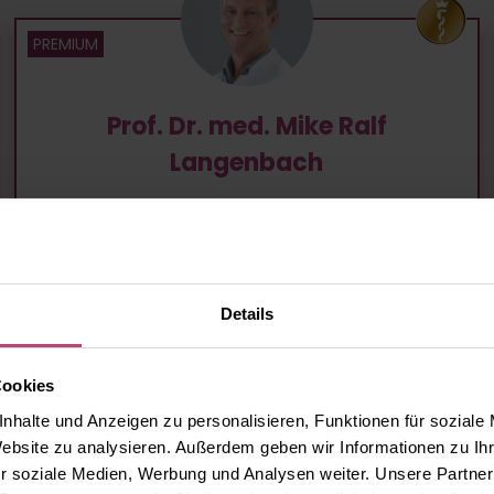
Prof. Dr. med. Mike Ralf
Langenbach
Evangelisches Krankenhaus Lippstadt gGmbH
Chirurgie, Viszeralchirurgie
Details
Lippstadt, Wiedenbrücker Str. 33
58,2
km entfernt
Cookies
nhalte und Anzeigen zu personalisieren, Funktionen für soziale
Website zu analysieren. Außerdem geben wir Informationen zu I
ZUM PROFIL
r soziale Medien, Werbung und Analysen weiter. Unsere Partner