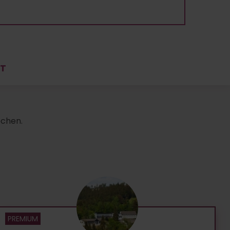
HT
echen.