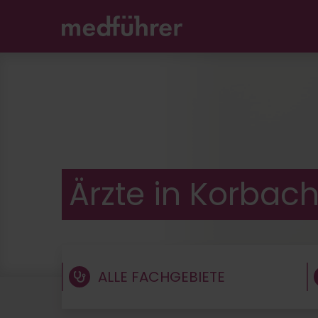
Unable to find opt-out content div: "matomo-opt-o
Ärzte in Korbac