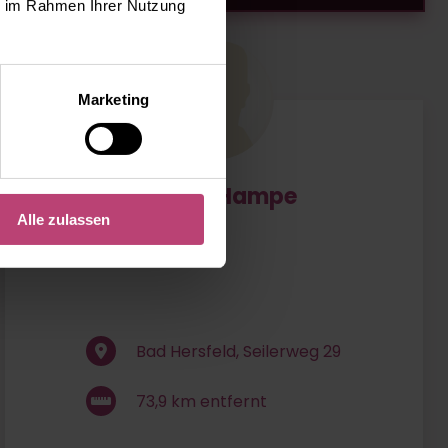
ie im Rahmen Ihrer Nutzung
Marketing
Werner Hampe
Alle zulassen
Bad Hersfeld, Seilerweg 29
73,9
km entfernt