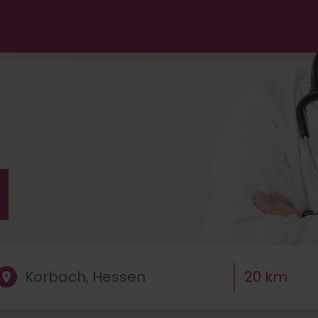
ut"
h
20 km