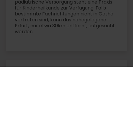
pädiatrische Versorgung steht eine Praxis
für Kinderheilkunde zur Verfügung. Falls
bestimmte Fachrichtungen nicht in Gotha
vertreten sind, kann das nahegelegene
Erfurt, nur etwa 30km entfernt, aufgesucht
werden.
FAQ für Patienten
Welche
Notaufnahmemöglichkeiten
gibt es in Gotha?
Das Helios Klinikum Gotha bietet eine rund
um die Uhr geöffnete Notaufnahme für