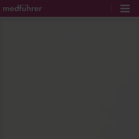
Unable to find opt-out content div: "matomo-opt-
out"