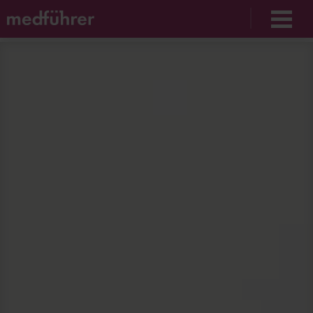
Unable to find opt-out content div: "matomo-opt-
out"