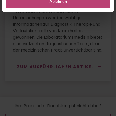
Ablehnen
Gewebeproben beschäftigt. Durch
verschiedene labormedizinische
Untersuchungen werden wichtige
Informationen zur Diagnostik, Therapie und
Verlaufskontrolle von Krankheiten
gewonnen. Die Laboratoriumsmedizin bietet
eine Vielzahl an diagnostischen Tests, die in
der medizinischen Praxis unverzichtbar sind.
ZUM AUSFÜHRLICHEN ARTIKEL
Ihre Praxis oder Einrichtung ist nicht dabei?