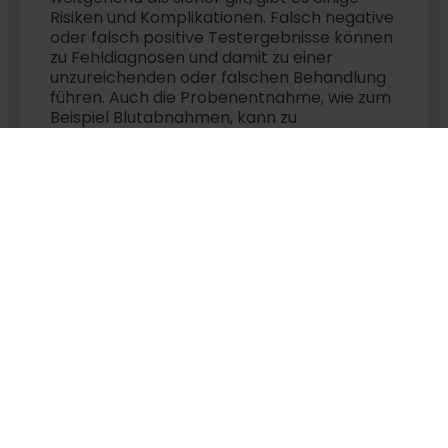
Risiken und Komplikationen. Falsch negative
oder falsch positive Testergebnisse können
zu Fehldiagnosen und damit zu einer
unzureichenden oder falschen Behandlung
führen. Auch die Probenentnahme, wie zum
Beispiel Blutabnahmen, kann zu
Komplikationen wie Infektionen oder
Blutergüssen führen. Bei invasiveren
Prozeduren, wie Biopsien, besteht ein
höheres Risiko für Komplikationen. Des
Weiteren können Laborfehler durch
unsachgemäße Probenhandhabung oder
technische Störungen auftreten. Dennoch
sind die meisten dieser Vorkommnisse
selten und die Vorteile der
Laboratoriumsmedizin überwiegen.