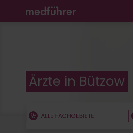
Unable to find opt-out content div: "matomo-opt-o
Ärzte in Bützow