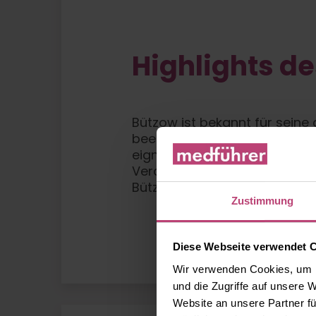
Highlights d
Bützow ist bekannt für seine 
beeindruckende St.-Marien-K
eignen sich hervorragend für 
Veranstaltungen und Feste, d
Bützow, ein Wahrzeichen, das
Zustimmung
Diese Webseite verwendet 
Wir verwenden Cookies, um I
und die Zugriffe auf unsere 
Website an unsere Partner fü