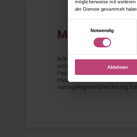
möglicherweise mit weiteren
der Dienste gesammelt habe
Einwilligungsauswahl
Medizinische 
Notwendig
In Bützow gibt es mehrere m
sicherstellen. Das Johannite
Ablehnen
Fachbereichen. Ergänzt wird 
medizinische Dienstleistungen
nahegelegene Einrichtung zu