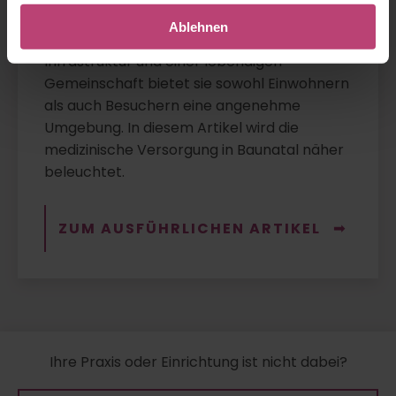
ihre Bedeutung als Sitz des Volkswagen-
Ablehnen
Werks aus. Mit gut ausgebauter
Infrastruktur und einer lebendigen
Gemeinschaft bietet sie sowohl Einwohnern
als auch Besuchern eine angenehme
Umgebung. In diesem Artikel wird die
medizinische Versorgung in Baunatal näher
beleuchtet.
ZUM AUSFÜHRLICHEN ARTIKEL
Ihre Praxis oder Einrichtung ist nicht dabei?