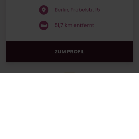
Berlin, Fröbelstr. 15
51,7
km entfernt
ZUM PROFIL
Dr.med. Michael Ritzow
Akupunktur, Chirotherapie, ...