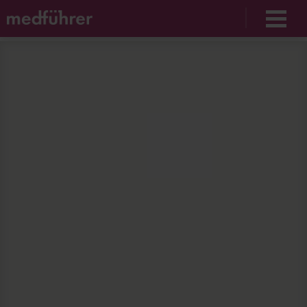
Unable to find opt-out content div: "matomo-opt-
out"